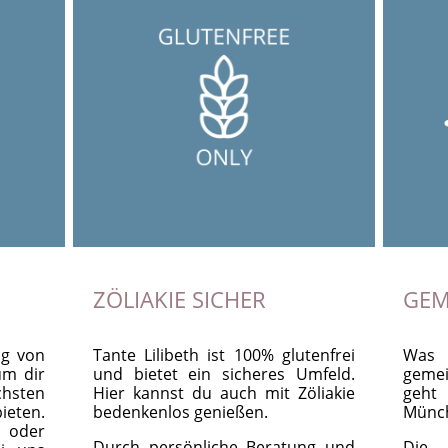
ZÖLIAKIE SICHER
GEM
ig von
Tante Lilibeth ist 100% glutenfrei
Was 
um dir
und bietet ein sicheres Umfeld.
gemei
hsten
Hier kannst du auch mit Zöliakie
geht
ieten.
bedenkenlos genießen.
Münc
 oder
Durch persönliche Beratung und
Die 