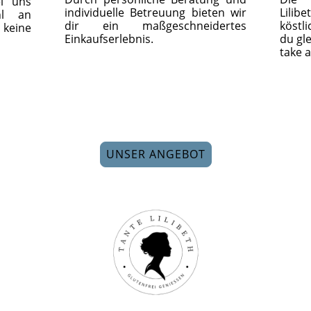
ei uns
individuelle Betreuung bieten wir
Lili
hl an
dir ein maßgeschneidertes
köstl
 keine
Einkaufserlebnis.
du gl
take 
UNSER ANGEBOT